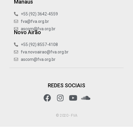
Manaus
+55 (92) 3642-4559
fva@fva.org.br
ascom@fva.org.br
Novo Airão
+55 (92) 8557-4108
fva.novoairao@fva.org.br
ascom@fva.org.br
REDES SOCIAIS
© 2020 - FVA