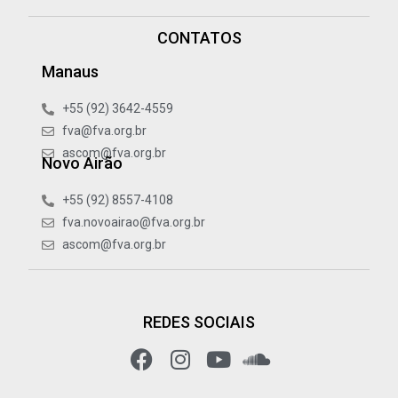
CONTATOS
Manaus
+55 (92) 3642-4559
fva@fva.org.br
ascom@fva.org.br
Novo Airão
+55 (92) 8557-4108
fva.novoairao@fva.org.br
ascom@fva.org.br
REDES SOCIAIS