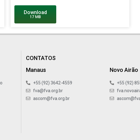
Download
17 MB
CONTATOS
Manaus
Novo Airão
xo
+55 (92) 3642-4559
+55 (92) 8
fva@fva.org.br
fva.novoair
ascom@fva.org.br
ascom@fva.