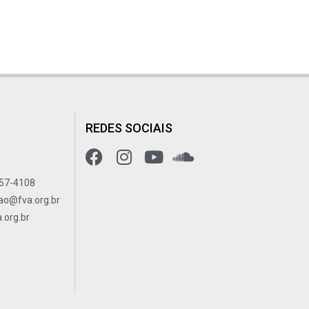
REDES SOCIAIS
557-4108
ao@fva.org.br
org.br