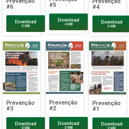
Prevenção
Prevenção
#5
#6
#4
Download
Download
Download
4 MB
3 MB
3 MB
Prevenção
Prevenção
Prevenção
#2
#3
#1
Download
Download
Download
3 MB
3 MB
3 MB