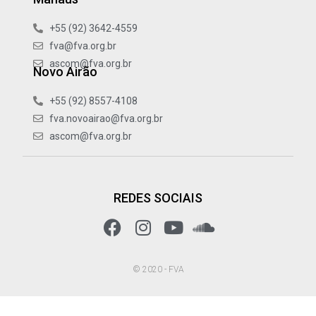
+55 (92) 3642-4559
fva@fva.org.br
ascom@fva.org.br
Novo Airão
+55 (92) 8557-4108
fva.novoairao@fva.org.br
ascom@fva.org.br
REDES SOCIAIS
© 2020 - FVA