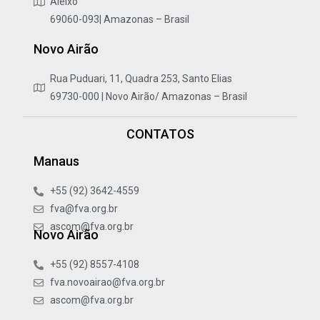
Aleixo
69060-093| Amazonas – Brasil
Novo Airão
Rua Puduari, 11, Quadra 253, Santo Elias
69730-000 | Novo Airão/ Amazonas – Brasil
CONTATOS
Manaus
+55 (92) 3642-4559
fva@fva.org.br
ascom@fva.org.br
Novo Airão
+55 (92) 8557-4108
fva.novoairao@fva.org.br
ascom@fva.org.br