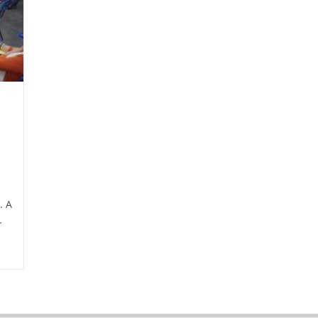
. A
…