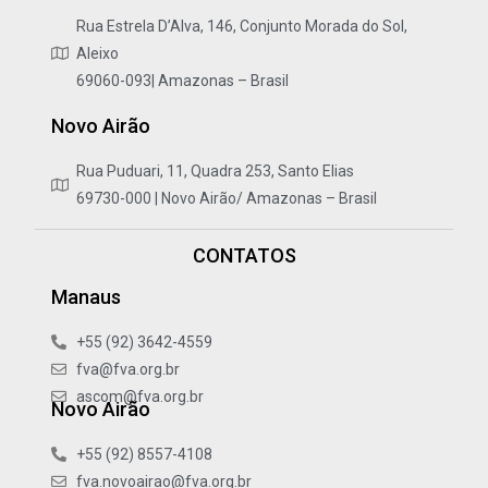
Rua Estrela D’Alva, 146, Conjunto Morada do Sol,
Aleixo
69060-093| Amazonas – Brasil
Novo Airão
Rua Puduari, 11, Quadra 253, Santo Elias
69730-000 | Novo Airão/ Amazonas – Brasil
CONTATOS
Manaus
+55 (92) 3642-4559
fva@fva.org.br
ascom@fva.org.br
Novo Airão
+55 (92) 8557-4108
fva.novoairao@fva.org.br