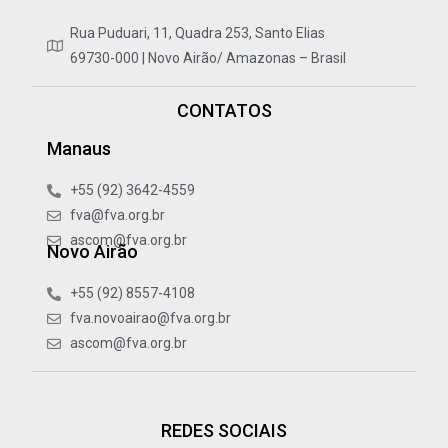
Rua Puduari, 11, Quadra 253, Santo Elias
69730-000 | Novo Airão/ Amazonas – Brasil
CONTATOS
Manaus
+55 (92) 3642-4559
fva@fva.org.br
ascom@fva.org.br
Novo Airão
+55 (92) 8557-4108
fva.novoairao@fva.org.br
ascom@fva.org.br
REDES SOCIAIS