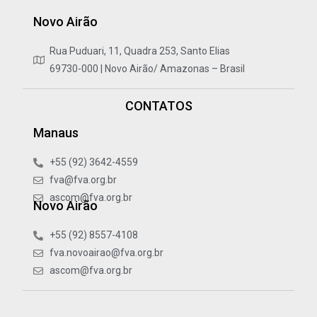
Novo Airão
Rua Puduari, 11, Quadra 253, Santo Elias
69730-000 | Novo Airão/ Amazonas – Brasil
CONTATOS
Manaus
+55 (92) 3642-4559
fva@fva.org.br
ascom@fva.org.br
Novo Airão
+55 (92) 8557-4108
fva.novoairao@fva.org.br
ascom@fva.org.br