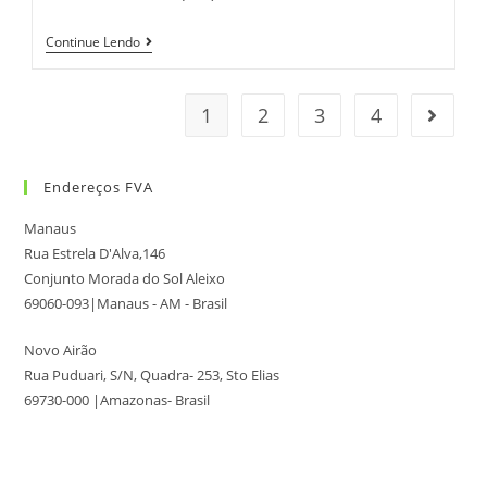
Continue Lendo
1
2
3
4
Endereços FVA
Manaus
Rua Estrela D'Alva,146
Conjunto Morada do Sol Aleixo
69060-093|Manaus - AM - Brasil
Novo Airão
Rua Puduari, S/N, Quadra- 253, Sto Elias
69730-000 |Amazonas- Brasil