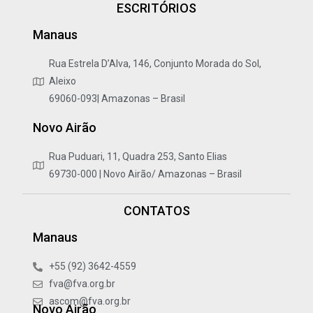
ESCRITÓRIOS
Manaus
Rua Estrela D’Alva, 146, Conjunto Morada do Sol,
Aleixo
69060-093| Amazonas – Brasil
Novo Airão
Rua Puduari, 11, Quadra 253, Santo Elias
69730-000 | Novo Airão/ Amazonas – Brasil
CONTATOS
Manaus
+55 (92) 3642-4559
fva@fva.org.br
ascom@fva.org.br
Novo Airão