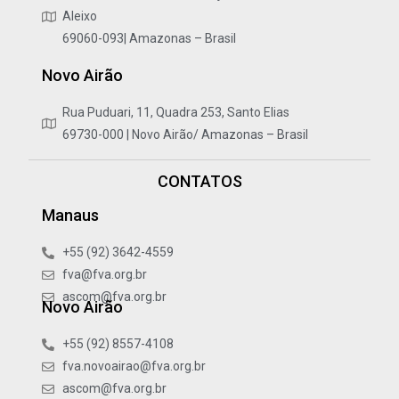
Aleixo
69060-093| Amazonas – Brasil
Novo Airão
Rua Puduari, 11, Quadra 253, Santo Elias
69730-000 | Novo Airão/ Amazonas – Brasil
CONTATOS
Manaus
+55 (92) 3642-4559
fva@fva.org.br
ascom@fva.org.br
Novo Airão
+55 (92) 8557-4108
fva.novoairao@fva.org.br
ascom@fva.org.br