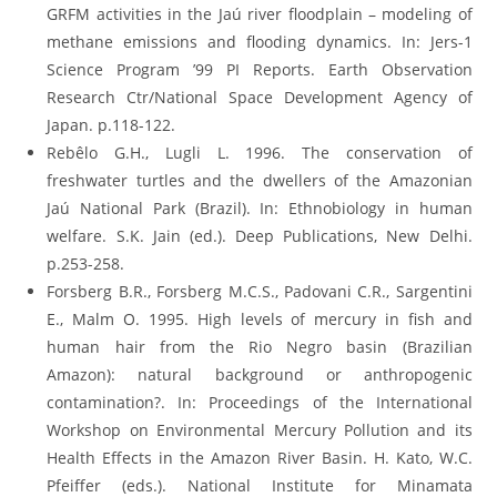
GRFM activities in the Jaú river floodplain – modeling of
methane emissions and flooding dynamics. In: Jers-1
Science Program ’99 PI Reports. Earth Observation
Research Ctr/National Space Development Agency of
Japan. p.118-122.
Rebêlo G.H., Lugli L. 1996. The conservation of
freshwater turtles and the dwellers of the Amazonian
Jaú National Park (Brazil). In: Ethnobiology in human
welfare. S.K. Jain (ed.). Deep Publications, New Delhi.
p.253-258.
Forsberg B.R., Forsberg M.C.S., Padovani C.R., Sargentini
E., Malm O. 1995. High levels of mercury in fish and
human hair from the Rio Negro basin (Brazilian
Amazon): natural background or anthropogenic
contamination?. In: Proceedings of the International
Workshop on Environmental Mercury Pollution and its
Health Effects in the Amazon River Basin. H. Kato, W.C.
Pfeiffer (eds.). National Institute for Minamata