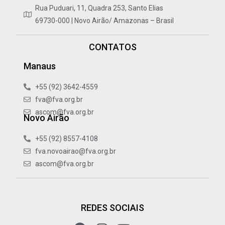
Rua Puduari, 11, Quadra 253, Santo Elias
69730-000 | Novo Airão/ Amazonas – Brasil
CONTATOS
Manaus
+55 (92) 3642-4559
fva@fva.org.br
ascom@fva.org.br
Novo Airão
+55 (92) 8557-4108
fva.novoairao@fva.org.br
ascom@fva.org.br
REDES SOCIAIS