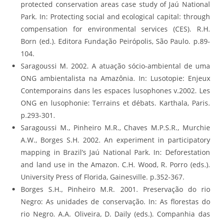
protected conservation areas case study of Jaú National
Park. In: Protecting social and ecological capital: through
compensation for environmental services (CES). R.H.
Born (ed.). Editora Fundação Peirópolis, São Paulo. p.89-
104.
Saragoussi M. 2002. A atuação sócio-ambiental de uma
ONG ambientalista na Amazônia. In: Lusotopie: Enjeux
Contemporains dans les espaces lusophones v.2002. Les
ONG en lusophonie: Terrains et débats. Karthala, Paris.
p.293-301.
Saragoussi M., Pinheiro M.R., Chaves M.P.S.R., Murchie
A.W., Borges S.H. 2002. An experiment in participatory
mapping in Brazil’s Jaú National Park. In: Deforestation
and land use in the Amazon. C.H. Wood, R. Porro (eds.).
University Press of Florida, Gainesville. p.352-367.
Borges S.H., Pinheiro M.R. 2001. Preservação do rio
Negro: As unidades de conservação. In: As florestas do
rio Negro. A.A. Oliveira, D. Daily (eds.). Companhia das