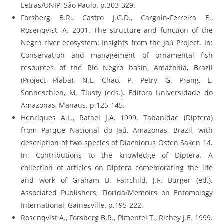
Letras/UNIP, São Paulo. p.303-329.
Forsberg B.R., Castro J.G.D., Cargnin-Ferreira E.,
Rosenqvist, A. 2001. The structure and function of the
Negro river ecosystem: Insights from the Jaú Project. In:
Conservation and management of ornamental fish
resources of the Rio Negro basin, Amazonia, Brazil
(Project Piaba). N.L. Chao, P. Petry, G. Prang, L.
Sonneschien, M. Tlusty (eds.). Editora Universidade do
Amazonas, Manaus. p.125-145.
Henriques A.L., Rafael J.A. 1999. Tabanidae (Diptera)
from Parque Nacional do Jaú, Amazonas, Brazil, with
description of two species of Diachlorus Osten Saken 14.
In: Contributions to the knowledge of Diptera. A
collection of articles on Diptera comemorating the life
and work of Graham B. Fairchild. J.F. Burger (ed.).
Associated Publishers, Florida/Memoirs on Entomology
International, Gainesville. p.195-222.
Rosenqvist A., Forsberg B.R., Pimentel T., Richey J.E. 1999.