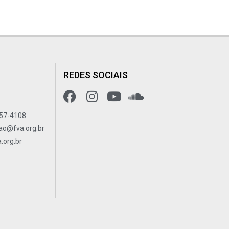
REDES SOCIAIS
557-4108
ao@fva.org.br
org.br