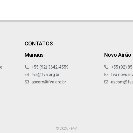
CONTATOS
Manaus
Novo Airão
xo
+55 (92) 3642-4559
+55 (92) 8
fva@fva.org.br
fva.novoair
ascom@fva.org.br
ascom@fva.
© 2020 - FVA